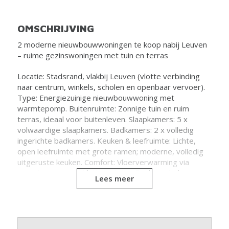
OMSCHRIJVING
2 moderne nieuwbouwwoningen te koop nabij Leuven
– ruime gezinswoningen met tuin en terras
Locatie: Stadsrand, vlakbij Leuven (vlotte verbinding
naar centrum, winkels, scholen en openbaar vervoer).
Type: Energiezuinige nieuwbouwwoning met
warmtepomp. Buitenruimte: Zonnige tuin en ruim
terras, ideaal voor buitenleven. Slaapkamers: 5 x
volwaardige slaapkamers. Badkamers: 2 x volledig
ingerichte badkamers. Keuken & leefruimte: Lichte,
open leefruimte met grote ramen; moderne, volledig
uitgeruste keuken. Comfort: Vloerverwarming via
warmtepomp, ventilatiesysteem D, akoestische
Lees meer
hoogrendementsbeglazing. Parkeren & berging:
Private parkeermogelijkheid en praktische
berging/wasruimte. E-peil/energie: Zeer lage
energiekost dankzij warmtepomp en performante
isolatie. E-peil <20