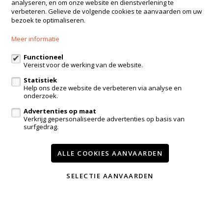
analyseren, en om onze website en dienstverlening te
Dorpskring 12
verbeteren. Gelieve de volgende cookies te aanvaarden om uw
3210 Lubbeek
bezoek te optimaliseren.
016 23 47 23
Meer informatie
admin@immodrome.be
Functioneel
Vereist voor de werking van de website.
Volg ons op:
Statistiek
Help ons deze website de verbeteren via analyse en
onderzoek.
Advertenties op maat
Verkrijg gepersonaliseerde advertenties op basis van
surfgedrag.
ALLE COOKIES AANVAARDEN
Te koop
Te huur
Nieuwbouw
Referenties
Contact
Onze diensten
Nieuws
SELECTIE AANVAARDEN
Wijzig cookie voorkeuren
voorwaarden
privacy
powered by Whise