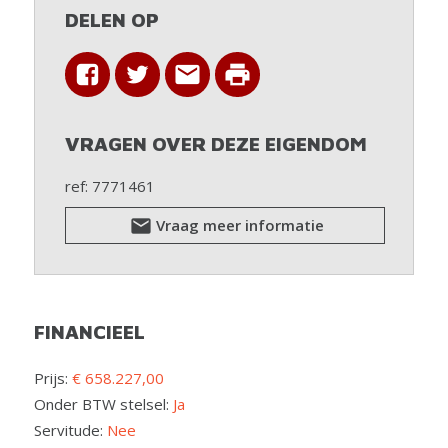
Troeven
DELEN OP
Nabijheid van Leuven en invalswegen Instapklaar,
toekomstbestendig en onderhoudsvriendelijk Perfect
voor grotere gezinnen of thuiswerk BTW 6% mogelijk
Prijs en info
VRAGEN OVER DEZE EIGENDOM
Huisnummer 2: 658.227 euro prijzen excl. kosten
(volledig afgewerkt, ook terras en tuin)
ref: 7771461
Huisnummer 4: 673.826 euro prijzen excl. kosten
(volledig afgewerkt, ook terras en tuin)
Vraag meer informatie
Beschikbaarheid: bij akte - maart 2027
FINANCIEEL
Prijs:
€ 658.227,00
Onder BTW stelsel:
Ja
Servitude:
Nee