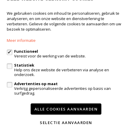
We gebruiken cookies om inhoud te personaliseren, gebruik te
analyseren, en om onze website en dienstverlening te
Immodrome
verbeteren. Gelieve de volgende cookies te aanvaarden om uw
bezoek te optimaliseren.
Dorpskring 12
3210 Lubbeek
Meer informatie
016 23 47 23
Functioneel
Vereist voor de werking van de website.
admin@immodrome.be
Statistiek
Help ons deze website de verbeteren via analyse en
Volg ons op:
onderzoek.
Advertenties op maat
Verkrijg gepersonaliseerde advertenties op basis van
surfgedrag.
ALLE COOKIES AANVAARDEN
Te koop
Te huur
Nieuwbouw
Referenties
Contact
SELECTIE AANVAARDEN
Onze diensten
Nieuws