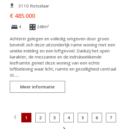
3110 Rotselaar
€ 485.000
4
248m²
Achterin gelegen en volledig omgeven door groen
bevindt zich deze uitzonderlijk ruime woning met een
unieke indeling en een loftgevoel. Dankzij het open
karakter, de mezzanine en de indrukwekkende
leefruimte geniet deze woning van een echte
loftbeleving waar licht, ruimte en gezelligheid centraal
st......
Meer informatie
1
2
3
4
5
6
7