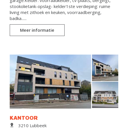
garage.Kelder: voorraadkelder, cv-plaats, bergingt,
stookolietank-opslag- kelder1ste verdieping: ruime
living met zithoek en keuken, voorraadberging,
badka......
Meer informatie
KANTOOR
3210 Lubbeek