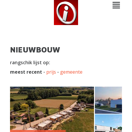
NIEUWBOUW
rangschik lijst op:
meest recent
-
prijs
-
gemeente