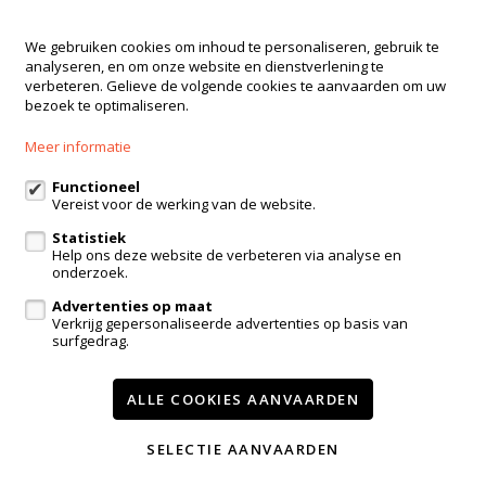
Immodrome
We gebruiken cookies om inhoud te personaliseren, gebruik te
analyseren, en om onze website en dienstverlening te
Dorpskring 12
verbeteren. Gelieve de volgende cookies te aanvaarden om uw
3210 Lubbeek
bezoek te optimaliseren.
016 23 47 23
Meer informatie
admin@immodrome.be
Functioneel
Vereist voor de werking van de website.
Volg ons op:
Statistiek
Help ons deze website de verbeteren via analyse en
onderzoek.
Advertenties op maat
Verkrijg gepersonaliseerde advertenties op basis van
surfgedrag.
ALLE COOKIES AANVAARDEN
Te koop
Te huur
Nieuwbouw
Referenties
Contact
Onze diensten
Nieuws
SELECTIE AANVAARDEN
Wijzig cookie voorkeuren