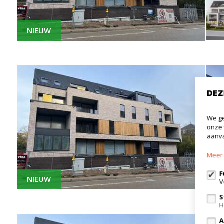
NIEUW
DEZ
We ge
onze 
aanva
Meer 
F
NIEUW
V
S
H
A