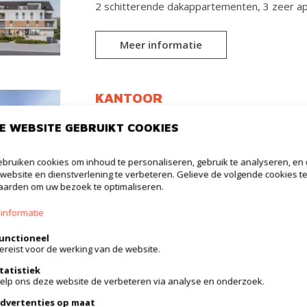
2 schitterende dakappartementen, 3 zeer app
Meer informatie
KANTOOR
3210 Lubbeek
E WEBSITE GEBRUIKT COOKIES
€ 444.164
bruiken cookies om inhoud te personaliseren, gebruik te analyseren, en
website en dienstverlening te verbeteren. Gelieve de volgende cookies t
Dit nieuwe pareltje is gelegen in het centru
arden om uw bezoek te optimaliseren.
winkels, dokters, apothekers,...)!Het proje
2 schitterende dakappartementen, 3 zeer app
informatie
unctioneel
Meer informatie
ereist voor de werking van de website.
tatistiek
elp ons deze website de verbeteren via analyse en onderzoek.
KANTOOR
dvertenties op maat