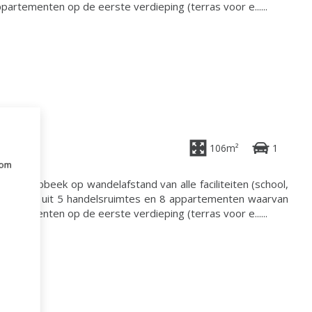
artementen op de eerste verdieping (terras voor e......
106m²
1
 om
e
m van Lubbeek op wandelafstand van alle faciliteiten (school,
ct bestaat uit 5 handelsruimtes en 8 appartementen waarvan
artementen op de eerste verdieping (terras voor e......