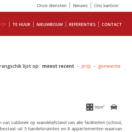
Onze diensten
Nieuws
Ons kantoor
OOP
TE HUUR
NIEUWBOUW
REFERENTIES
CONTACT
rangschik lijst op:
meest recent
-
prijs
-
gemeente
90m²
m van Lubbeek op wandelafstand van alle faciliteiten (school,
ct bestaat uit 5 handelsruimtes en 8 appartementen waarvan