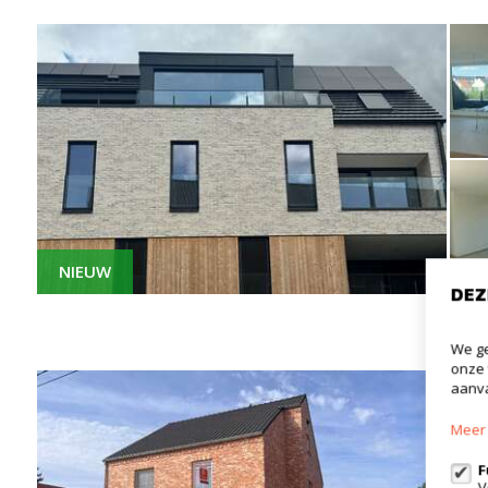
NIEUW
DEZ
We ge
onze 
aanva
Meer 
F
V