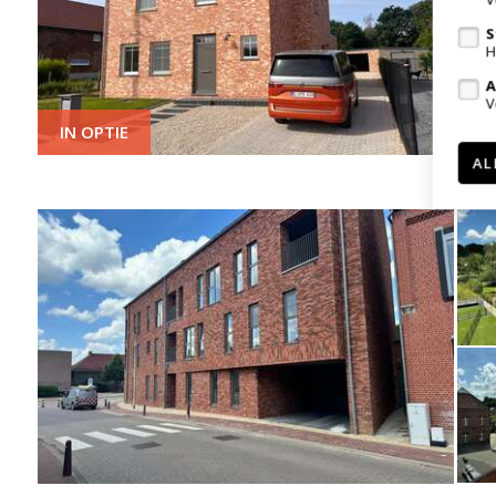
S
H
A
V
IN OPTIE
AL