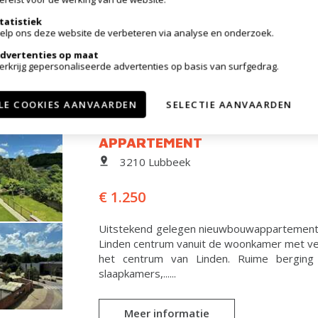
Instapklare energiezuinige nieuwbouwwoning
tatistiek
afgewerkt met duurzame materialen en bied
elp ons deze website de verbeteren via analyse en onderzoek.
werkt. Indeling:Gelijkvloers Ruime inkomhal me
dvertenties op maat
erkrijg gepersonaliseerde advertenties op basis van surfgedrag.
Meer informatie
LE COOKIES AANVAARDEN
SELECTIE AANVAARDEN
APPARTEMENT
3210 Lubbeek
€ 1.250
Uitstekend gelegen nieuwbouwappartement g
Linden centrum vanuit de woonkamer met versc
het centrum van Linden. Ruime bergin
slaapkamers,......
Meer informatie