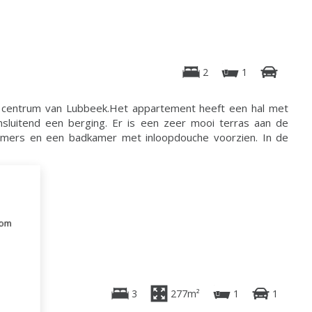
2
1
 centrum van Lubbeek.Het appartement heeft een hal met
ansluitend een berging. Er is een zeer mooi terras aan de
kamers en een badkamer met inloopdouche voorzien. In de
 om
e
3
277m²
1
1