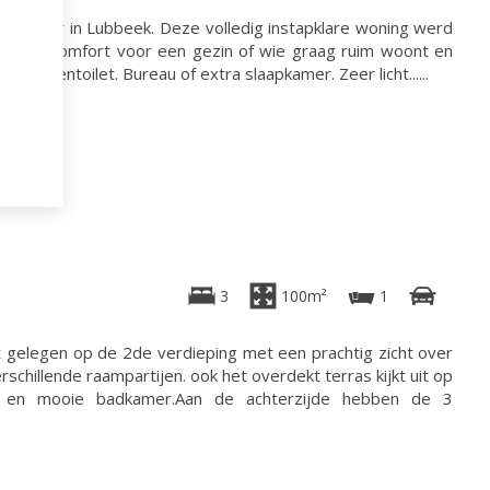
 te huur in Lubbeek. Deze volledig instapklare woning werd
t alle comfort voor een gezin of wie graag ruim woont en
t gastentoilet. Bureau of extra slaapkamer. Zeer licht......
3
100m²
1
elegen op de 2de verdieping met een prachtig zicht over
hillende raampartijen. ook het overdekt terras kijkt uit op
g en mooie badkamer.Aan de achterzijde hebben de 3