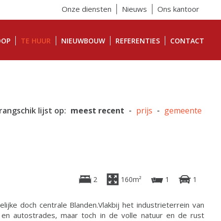
Onze diensten
Nieuws
Ons kantoor
OOP
TE HUUR
NIEUWBOUW
REFERENTIES
CONTACT
rangschik lijst op:
meest recent
-
prijs
-
gemeente
2
160m²
1
1
ijke doch centrale Blanden.Vlakbij het industrieterrein van
en autostrades, maar toch in de volle natuur en de rust