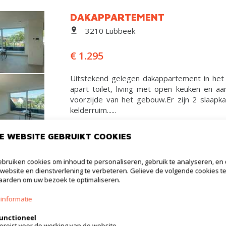
DAKAPPARTEMENT
3210 Lubbeek
€ 1.295
Uitstekend gelegen dakappartement in het
apart toilet, living met open keuken en a
voorzijde van het gebouw.Er zijn 2 slaap
kelderruim......
E WEBSITE GEBRUIKT COOKIES
Meer informatie
bruiken cookies om inhoud te personaliseren, gebruik te analyseren, en
website en dienstverlening te verbeteren. Gelieve de volgende cookies t
HUIS
arden om uw bezoek te optimaliseren.
3210 Lubbeek
informatie
€ 1.700
unctioneel
ereist voor de werking van de website.