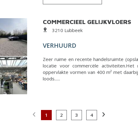
COMMERCIEEL GELIJKVLOERS
3210 Lubbeek
VERHUURD
Zeer ruime en recente handelsruimte (opsla
locatie voor commercële activiteiten.He
oppervlakte vormen van 400 m² met daarbij 
loods......
1
2
3
4