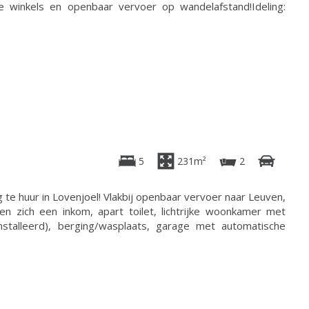
e winkels en openbaar vervoer op wandelafstand!Ideling:
5
231m²
2
e huur in Lovenjoel! Vlakbij openbaar vervoer naar Leuven,
en zich een inkom, apart toilet, lichtrijke woonkamer met
nstalleerd), berging/wasplaats, garage met automatische