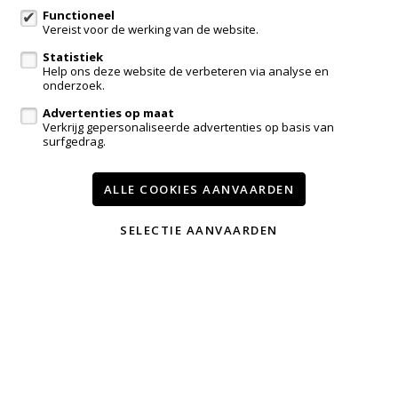
016 23 47 23
Functioneel
Vereist voor de werking van de website.
admin@immodrome.be
Statistiek
Help ons deze website de verbeteren via analyse en
Volg ons op:
onderzoek.
Advertenties op maat
Verkrijg gepersonaliseerde advertenties op basis van
surfgedrag.
ALLE COOKIES AANVAARDEN
Te koop
Te huur
Nieuwbouw
Referenties
Contact
SELECTIE AANVAARDEN
Onze diensten
Nieuws
Wijzig cookie voorkeuren
voorwaarden
privacy
powered by Whise
website door FW4