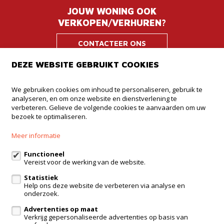
JOUW WONING OOK
VERKOPEN/VERHUREN?
CONTACTEER ONS
DEZE WEBSITE GEBRUIKT COOKIES
Immodrome
We gebruiken cookies om inhoud te personaliseren, gebruik te
analyseren, en om onze website en dienstverlening te
Dorpskring 12
verbeteren. Gelieve de volgende cookies te aanvaarden om uw
3210 Lubbeek
bezoek te optimaliseren.
016 23 47 23
Meer informatie
admin@immodrome.be
Functioneel
Vereist voor de werking van de website.
Volg ons op:
Statistiek
Help ons deze website de verbeteren via analyse en
onderzoek.
Advertenties op maat
Verkrijg gepersonaliseerde advertenties op basis van